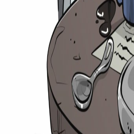
Suche
⌘
K
Zulassungsrechner