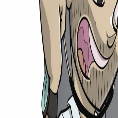
medi
rechner
Ratgeber
Universitäten
Unis
TMS-Rechner
Shop
Weiteres