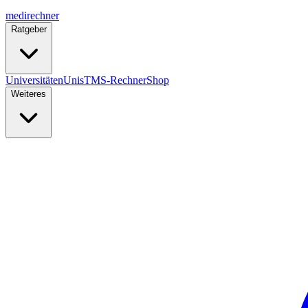
medi
rechner
Ratgeber
Universitäten
Unis
TMS-Rechner
Shop
Weiteres