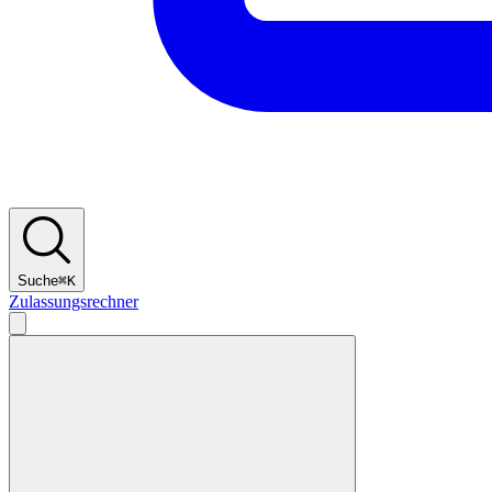
Suche
⌘
K
Zulassungsrechner