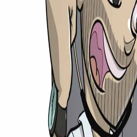
medi
rechner
Ratgeber
Universitäten
Unis
TMS-Rechner
Shop
Weiteres