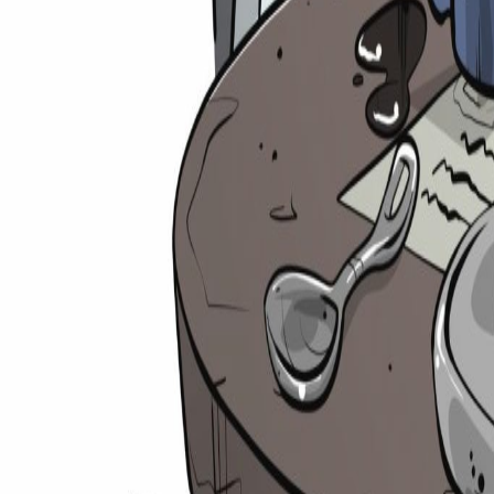
Suche
⌘
K
Zulassungsrechner