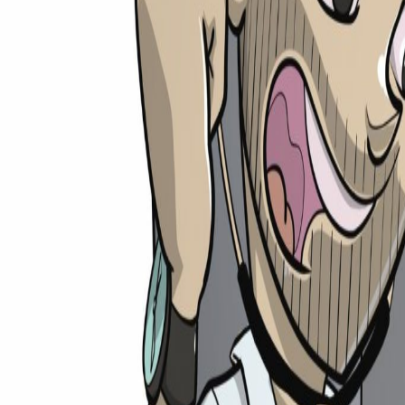
medi
rechner
Ratgeber
Universitäten
Unis
TMS-Rechner
Shop
Weiteres