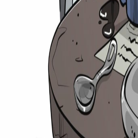
Suche
⌘
K
Zulassungsrechner