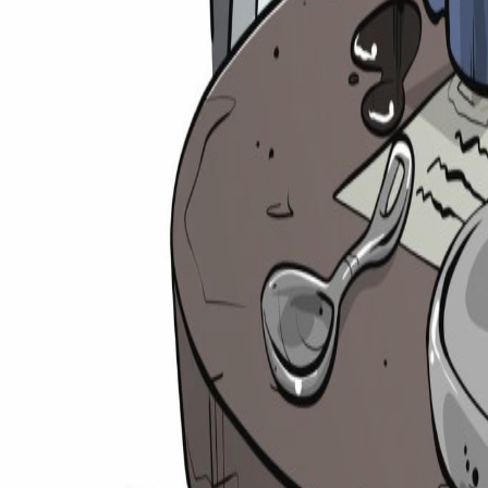
Suche
⌘
K
Zulassungsrechner