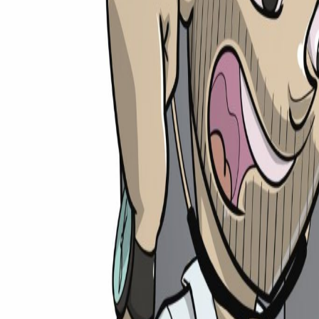
medi
rechner
Ratgeber
Universitäten
Unis
TMS-Rechner
Shop
Weiteres