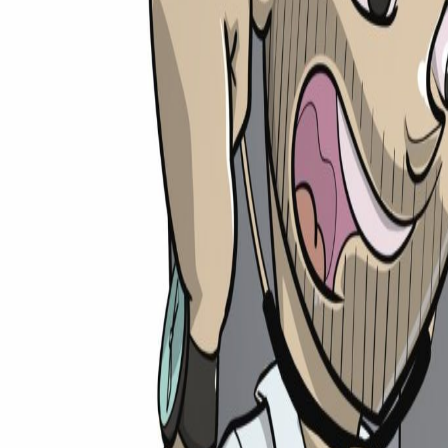
medi
rechner
Ratgeber
Universitäten
Unis
TMS-Rechner
Shop
Weiteres