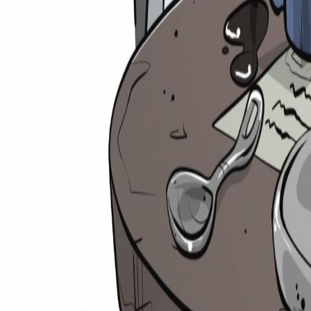
Suche
⌘
K
Zulassungsrechner