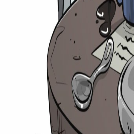
Suche
⌘
K
Zulassungsrechner