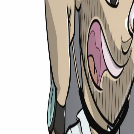
medi
rechner
Ratgeber
Universitäten
Unis
TMS-Rechner
Shop
Weiteres