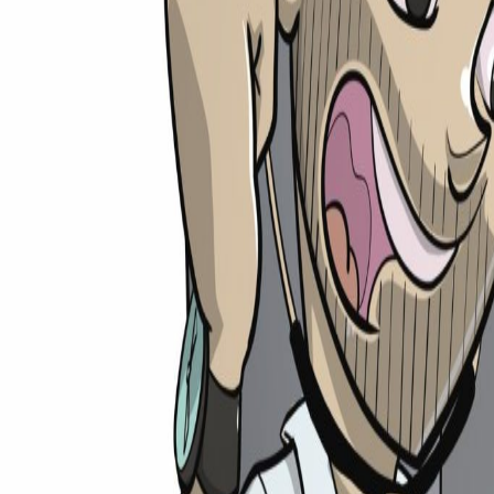
medi
rechner
Ratgeber
Universitäten
Unis
TMS-Rechner
Shop
Weiteres