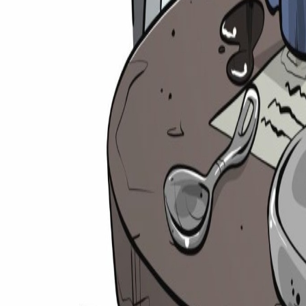
Suche
⌘
K
Zulassungsrechner