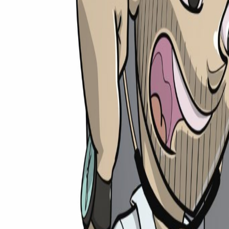
medi
rechner
Ratgeber
Universitäten
Unis
TMS-Rechner
Shop
Weiteres