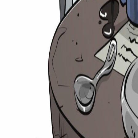
Suche
⌘
K
Zulassungsrechner